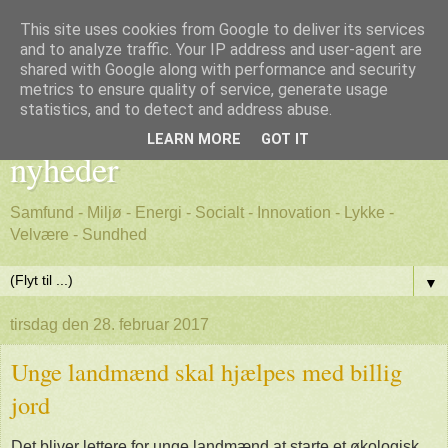
This site uses cookies from Google to deliver its services
and to analyze traffic. Your IP address and user-agent are
shared with Google along with performance and security
metrics to ensure quality of service, generate usage
Godt nyt - positive, gode
statistics, and to detect and address abuse.
LEARN MORE
GOT IT
nyheder
Samfund - Miljø - Energi - Socialt - Innovation - Lykke -
Velvære - Sundhed
▼
tirsdag den 28. februar 2017
Unge landmænd skal hjælpes med billig
jord
Det bliver lettere for unge landmænd at starte et økologisk