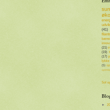
Emn
su
øko
energ
udvik
(41)
filan
bæred
innov
(21)
i
(19)
(17)
p
lykke
(5)
op
optimi
Sol og
Blo
►
2