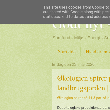
This site uses cookies from Google to d
are shared with Google along with perf
Godt nyt 
statistics, and to detect and address 
Samfund - Miljø - Energi - So
Startside
Hvad er en 
lørdag den 23. maj 2020
Økologien spirer p
landbrugsjorden
Økologien spirer på 11,3 pct. af
Det økologiske produktionsareal st