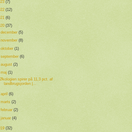
023
(7)
022
(12)
021
(6)
020
(37)
►
december
(5)
►
november
(8)
►
oktober
(1)
►
september
(6)
►
august
(2)
▼
maj
(1)
Økologien spirer på 11,3 pct. af
landbrugsjorden |...
►
april
(6)
►
marts
(2)
►
februar
(2)
►
januar
(4)
019
(32)