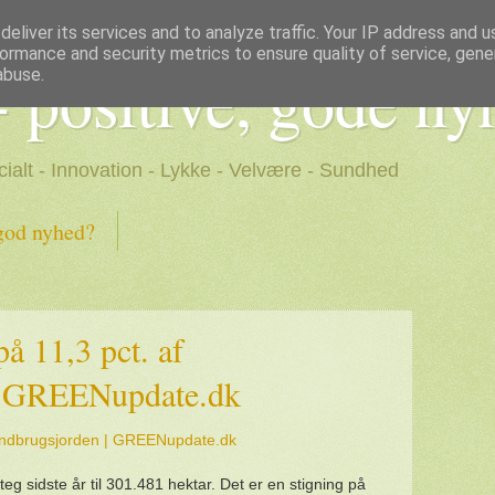
eliver its services and to analyze traffic. Your IP address and 
ormance and security metrics to ensure quality of service, gen
- positive, gode ny
abuse.
cialt - Innovation - Lykke - Velvære - Sundhed
god nyhed?
å 11,3 pct. af
 | GREENupdate.dk
 landbrugsjorden | GREENupdate.dk
eg sidste år til 301.481 hektar. Det er en stigning på