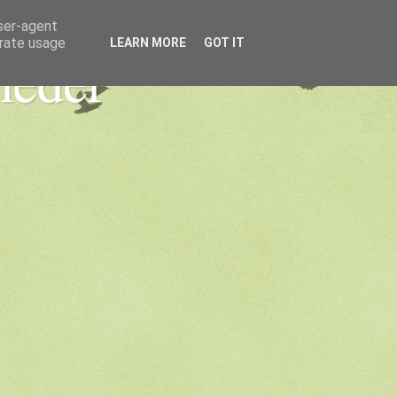
user-agent
erate usage
LEARN MORE
GOT IT
heder