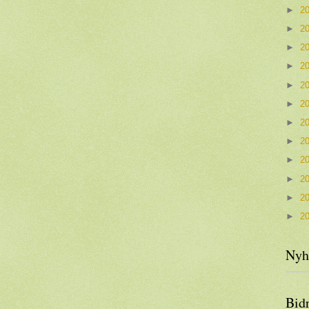
►
2
►
2
►
2
►
2
►
2
►
2
►
2
►
2
►
2
►
2
►
2
►
2
Nyh
Bid