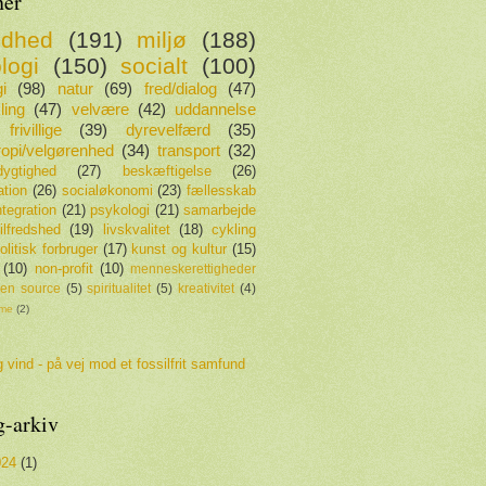
er
ndhed
(191)
miljø
(188)
logi
(150)
socialt
(100)
i
(98)
natur
(69)
fred/dialog
(47)
ling
(47)
velvære
(42)
uddannelse
frivillige
(39)
dyrevelfærd
(35)
tropi/velgørenhed
(34)
transport
(32)
ygtighed
(27)
beskæftigelse
(26)
ation
(26)
socialøkonomi
(23)
fællesskab
ntegration
(21)
psykologi
(21)
samarbejde
tilfredshed
(19)
livskvalitet
(18)
cykling
olitisk forbruger
(17)
kunst og kultur
(15)
(10)
non-profit
(10)
menneskerettigheder
en source
(5)
spiritualitet
(5)
kreativitet
(4)
sme
(2)
 vind - på vej mod et fossilfrit samfund
g-arkiv
024
(1)