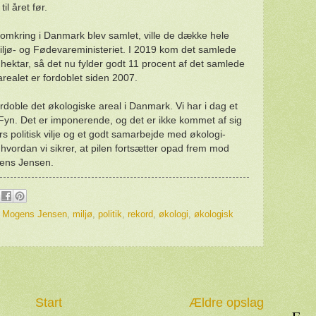
il året før.
 omkring i Danmark blev samlet, ville de dække hele
 Miljø- og Fødevareministeriet. I 2019 kom det samlede
hektar, så det nu fylder godt 11 procent af det samlede
arealet er fordoblet siden 2007.
ordoble det økologiske areal i Danmark. Vi har i dag et
Fyn. Det er imponerende, og det er ikke kommet af sig
års politisk vilje og et godt samarbejde med økologi-
 hvordan vi sikrer, at pilen fortsætter opad frem mod
gens Jensen.
r Mogens Jensen
,
miljø
,
politik
,
rekord
,
økologi
,
økologisk
Start
Ældre opslag