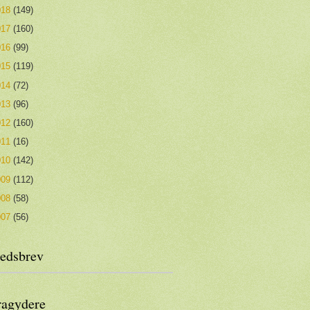
018
(149)
017
(160)
016
(99)
015
(119)
014
(72)
013
(96)
012
(160)
011
(16)
010
(142)
009
(112)
008
(58)
007
(56)
edsbrev
ragydere