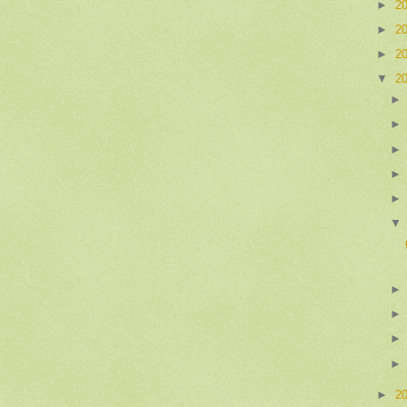
►
2
►
2
►
2
▼
2
►
2