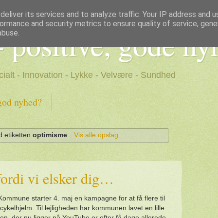
eliver its services and to analyze traffic. Your IP address and 
ormance and security metrics to ensure quality of service, gen
- positive, gode ny
abuse.
cialt - Innovation - Lykke - Velvære - Sundhed
god nyhed?
d etiketten
optimisme
.
Vis alle opslag
ordi vi elsker dig…
ommune starter 4. maj en kampagne for at få flere til
cykelhjelm. Til lejligheden har kommunen lavet en lille
men, der nu ligger på YouTube er efter få dage allerede