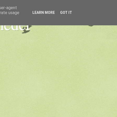
user-agent
erate usage
LEARN MORE
GOT IT
heder