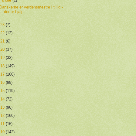
▼
januar
(1)
Danskerne er verdensmestre i tillid -
derfor hjalp...
023
(7)
022
(12)
021
(6)
020
(37)
019
(32)
018
(149)
017
(160)
016
(99)
015
(119)
014
(72)
013
(96)
012
(160)
011
(16)
010
(142)