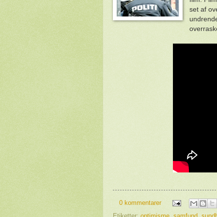
set af o
undrende.
overraske
0 kommentarer
Etiketter:
optimisme
,
samfund
,
sund