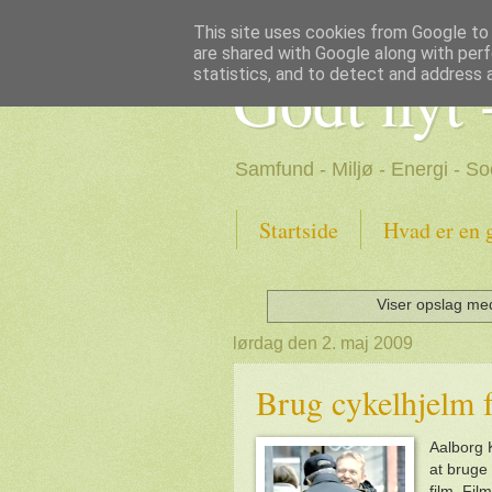
This site uses cookies from Google to d
are shared with Google along with perf
Godt nyt 
statistics, and to detect and address 
Samfund - Miljø - Energi - So
Startside
Hvad er en 
Viser opslag me
lørdag den 2. maj 2009
Brug cykelhjelm f
Aalborg K
at bruge 
film. Fil