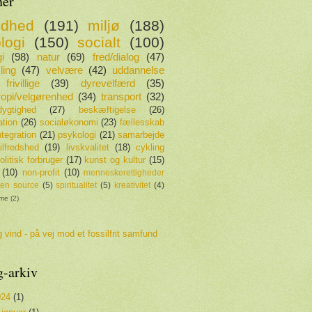
er
ndhed
(191)
miljø
(188)
logi
(150)
socialt
(100)
i
(98)
natur
(69)
fred/dialog
(47)
ling
(47)
velvære
(42)
uddannelse
frivillige
(39)
dyrevelfærd
(35)
tropi/velgørenhed
(34)
transport
(32)
ygtighed
(27)
beskæftigelse
(26)
ation
(26)
socialøkonomi
(23)
fællesskab
ntegration
(21)
psykologi
(21)
samarbejde
tilfredshed
(19)
livskvalitet
(18)
cykling
olitisk forbruger
(17)
kunst og kultur
(15)
(10)
non-profit
(10)
menneskerettigheder
en source
(5)
spiritualitet
(5)
kreativitet
(4)
sme
(2)
 vind - på vej mod et fossilfrit samfund
g-arkiv
024
(1)