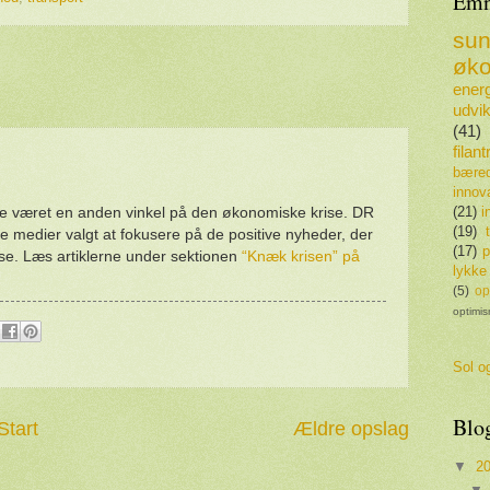
Emn
su
øko
energ
udvik
(41)
filan
bæred
innov
(21)
i
uge været en anden vinkel på den økonomiske krise. DR
(19)
re medier valgt at fokusere på de positive nyheder, der
(17)
p
ise. Læs artiklerne under sektionen
“Knæk krisen” på
lykke
(5)
op
optimi
Sol og
Blo
Start
Ældre opslag
▼
2