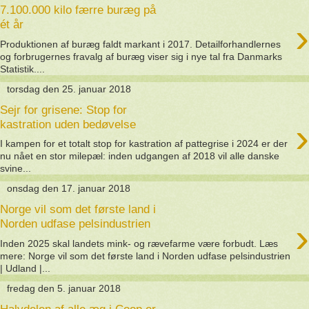
7.100.000 kilo færre buræg på
›
ét år
Produktionen af buræg faldt markant i 2017. Detailforhandlernes
og forbrugernes fravalg af buræg viser sig i nye tal fra Danmarks
Statistik....
torsdag den 25. januar 2018
Sejr for grisene: Stop for
›
kastration uden bedøvelse
I kampen for et totalt stop for kastration af pattegrise i 2024 er der
nu nået en stor milepæl: inden udgangen af 2018 vil alle danske
svine...
onsdag den 17. januar 2018
Norge vil som det første land i
›
Norden udfase pelsindustrien
Inden 2025 skal landets mink- og rævefarme være forbudt. Læs
mere: Norge vil som det første land i Norden udfase pelsindustrien
| Udland |...
fredag den 5. januar 2018