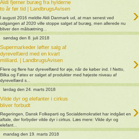
Aldi fjerner buræg fra hylderne
›
to år før tid | LandbrugsAvisen
I august 2016 meldte Aldi Danmark ud, at man senest ved
udgangen af 2020 ville stoppe salget af buræg, men allerede nu
bliver den målsætning...
søndag den 8. juli 2018
Supermarkeder løfter salg af
dyrevelfærd med en kvart
›
milliard. | LandbrugsAvisen
Flere og flere har dyrevelfærd for øje, når de køber ind. I Netto,
Bilka og Føtex er salget af produkter med højeste niveau af
dyrevelfærd s...
lørdag den 24. marts 2018
Vilde dyr og elefanter i cirkus
›
bliver forbudt
Regeringen, Dansk Folkeparti og Socialdemokratiet har indgået en
aftale, der forbyder vilde dyr i cirkus. Læs mere: Vilde dyr og
elefant...
mandag den 19. marts 2018