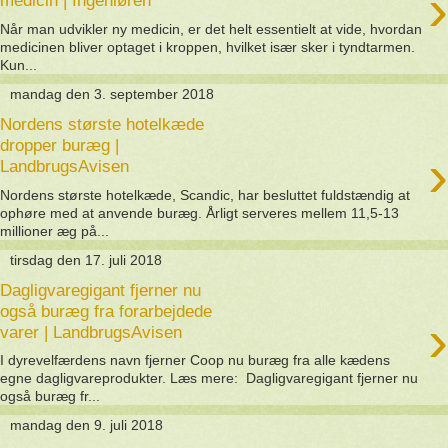
›
medicin | Ingeniøren
Når man udvikler ny medicin, er det helt essentielt at vide, hvordan
medicinen bliver optaget i kroppen, hvilket især sker i tyndtarmen.
Kun...
mandag den 3. september 2018
Nordens største hotelkæde
dropper buræg |
›
LandbrugsAvisen
Nordens største hotelkæde, Scandic, har besluttet fuldstændig at
ophøre med at anvende buræg. Årligt serveres mellem 11,5-13
millioner æg på...
tirsdag den 17. juli 2018
Dagligvaregigant fjerner nu
også buræg fra forarbejdede
›
varer | LandbrugsAvisen
I dyrevelfærdens navn fjerner Coop nu buræg fra alle kædens
egne dagligvareprodukter. Læs mere: Dagligvaregigant fjerner nu
også buræg fr...
mandag den 9. juli 2018