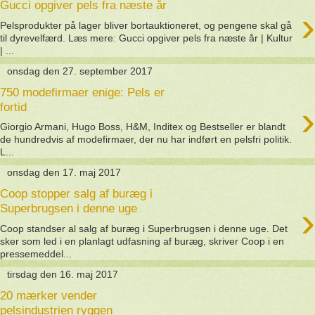
Gucci opgiver pels fra næste år
›
Pelsprodukter på lager bliver bortauktioneret, og pengene skal gå
til dyrevelfærd. Læs mere: Gucci opgiver pels fra næste år | Kultur
| ...
onsdag den 27. september 2017
750 modefirmaer enige: Pels er
›
fortid
Giorgio Armani, Hugo Boss, H&M, Inditex og Bestseller er blandt
de hundredvis af modefirmaer, der nu har indført en pelsfri politik.
L...
onsdag den 17. maj 2017
Coop stopper salg af buræg i
›
Superbrugsen i denne uge
Coop standser al salg af buræg i Superbrugsen i denne uge. Det
sker som led i en planlagt udfasning af buræg, skriver Coop i en
pressemeddel...
tirsdag den 16. maj 2017
20 mærker vender
pelsindustrien ryggen