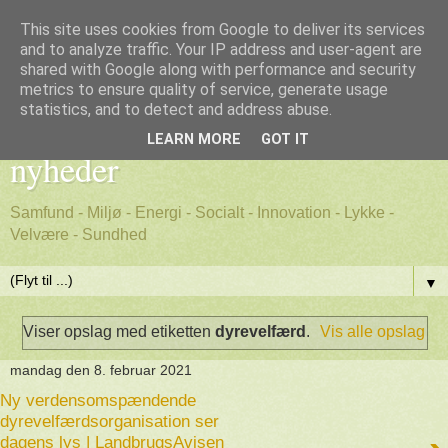
This site uses cookies from Google to deliver its services
and to analyze traffic. Your IP address and user-agent are
shared with Google along with performance and security
metrics to ensure quality of service, generate usage
Godt nyt - positive, gode
statistics, and to detect and address abuse.
LEARN MORE
GOT IT
nyheder
Samfund - Miljø - Energi - Socialt - Innovation - Lykke -
Velvære - Sundhed
▼
Viser opslag med etiketten
dyrevelfærd
.
Vis alle opslag
mandag den 8. februar 2021
Ny verdensomspændende
dyrevelfærdsorganisation ser
dagens lys | LandbrugsAvisen