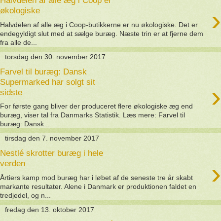
Halvdelen af alle æg i Coop er
›
økologiske
Halvdelen af alle æg i Coop-butikkerne er nu økologiske. Det er
endegyldigt slut med at sælge buræg. Næste trin er at fjerne dem
fra alle de...
torsdag den 30. november 2017
Farvel til buræg: Dansk
Supermarked har solgt sit
›
sidste
For første gang bliver der produceret flere økologiske æg end
buræg, viser tal fra Danmarks Statistik. Læs mere: Farvel til
buræg: Dansk...
tirsdag den 7. november 2017
Nestlé skrotter buræg i hele
›
verden
Årtiers kamp mod buræg har i løbet af de seneste tre år skabt
markante resultater. Alene i Danmark er produktionen faldet en
tredjedel, og n...
fredag den 13. oktober 2017