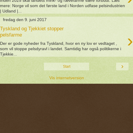
Inden 2025 skal landets mink- og rævefarme være forbudt. Læs
mere: Norge vil som det første land i Norden udfase pelsindustrien
| Udland |...
fredag den 9. juni 2017
Tyskland og Tjekkiet stopper
›
pelsfarme
Der er gode nyheder fra Tyskland, hvor en ny lov er vedtaget ,
som vil stoppe pelsdyravl i landet. Samtidig har også politikerne i
Tjekkie...
›
Start
Vis internetversion