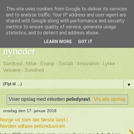
This site uses cookies from Google to deliver its services
and to analyze traffic. Your IP address and user-agent are
shared with Google along with performance and security
metrics to ensure quality of service, generate usage
Godt nyt - positive, gode
statistics, and to detect and address abuse.
LEARN MORE
GOT IT
nyheder
Samfund - Miljø - Energi - Socialt - Innovation - Lykke -
Velvære - Sundhed
▼
Viser opslag med etiketten
pelsdyravl
.
Vis alle opslag
onsdag den 17. januar 2018
Norge vil som det første land i
›
Norden udfase pelsindustrien