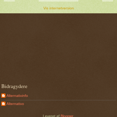
Vis internetversion
Bidragydere
Alternativinfo
Alternativo
Leveret af
Blogger
.