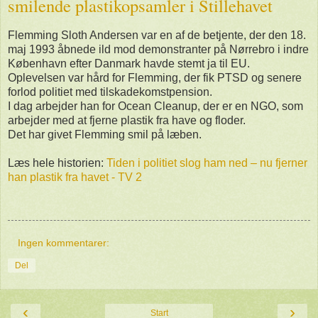
smilende plastikopsamler i Stillehavet
Flemming Sloth Andersen var en af de betjente, der den 18.
maj 1993 åbnede ild mod demonstranter på Nørrebro i indre
København efter Danmark havde stemt ja til EU.
Oplevelsen var hård for Flemming, der fik PTSD og senere
forlod politiet med tilskadekomstpension.
I dag arbejder han for Ocean Cleanup, der er en NGO, som
arbejder med at fjerne plastik fra have og floder.
Det har givet Flemming smil på læben.
Læs hele historien:
Tiden i politiet slog ham ned – nu fjerner
han plastik fra havet - TV 2
Ingen kommentarer:
Del
‹
›
Start