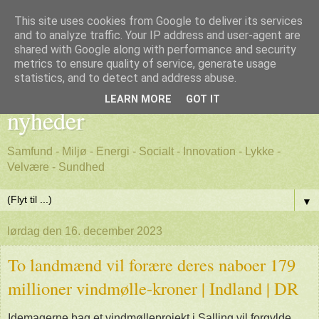
This site uses cookies from Google to deliver its services
and to analyze traffic. Your IP address and user-agent are
shared with Google along with performance and security
metrics to ensure quality of service, generate usage
Godt nyt - positive, gode
statistics, and to detect and address abuse.
LEARN MORE
GOT IT
nyheder
Samfund - Miljø - Energi - Socialt - Innovation - Lykke -
Velvære - Sundhed
▼
lørdag den 16. december 2023
To landmænd vil forære deres naboer 179
millioner vindmølle-kroner | Indland | DR
Idemagerne bag et vindmølleprojekt i Salling vil forgylde