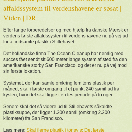
affaldssystem til verdenshavene er søsat |
Viden | DR
Efter lange forberedelser og med hjælp fra danske Mærsk er
verdens første affaldssystem til verdenshavene nu på vej ud
for at indsamle plastik i Stillehavet.
Det hollandske firma The Ocean Cleanup har nemlig med
succes fået sendt sit 600 meter lange system af sted fra den
amerikanske storby San Francisco, og det er nu på vej mod
sin første lokation.
Systemet, der kan samle omkring fem tons plastik per
måned, skal i første omgang til et punkt 240 sømil ud fra
kysten, hvor det skal ligge i en testperiode på to uger.
Senere skal det så videre ud til Stillehavets såkaldte
plastiksuppe, der ligger 1.200 sømil (omkring 2.200
kilometer) fra San Francisco.
Læs mere:
Skal fjerne plastik i tonsvis: Det første