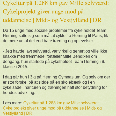
Cykeltur på 1.288 km gav Mille selvværd:
Cykelprojekt giver unge mod på
uddannelse | Midt- og Vestjylland | DR
Da 15 unge med sociale problemer fra cykelholdet Team
Herning satte sig som mål at cykle fra Herning til Paris, fik
de mere ud af det end bare træning og oplevelser.
- Jeg havde lavt selvværd, var virkelig genert og ville ikke
snakke med fremmede, fortæller Mille Bendixen om
dengang, hun startede på cykelholdet Team Herning i 8.
klasse i 2015.
I dag går hun i 3.g på Herning Gymnasium. Og selv om der
er stor forskel på at sidde på en skolebænk og i en
cykelsadel, har turen og træningen haft stor betydning for
hendes udvikling.
Læs mere:
Cykeltur på 1.288 km gav Mille selvværd:
Cykelprojekt giver unge mod på uddannelse | Midt- og
Vestjylland | DR
: