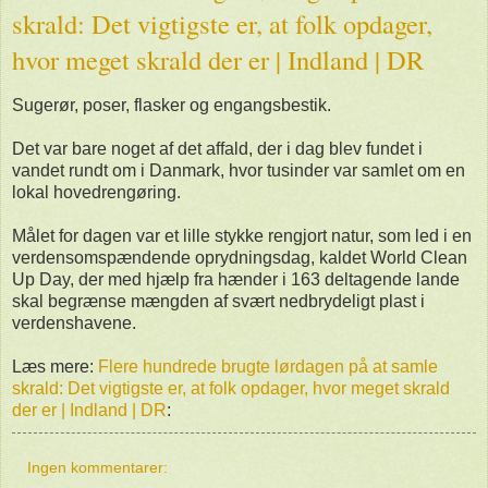
skrald: Det vigtigste er, at folk opdager,
hvor meget skrald der er | Indland | DR
Sugerør, poser, flasker og engangsbestik.
Det var bare noget af det affald, der i dag blev fundet i
vandet rundt om i Danmark, hvor tusinder var samlet om en
lokal hovedrengøring.
Målet for dagen var et lille stykke rengjort natur, som led i en
verdensomspændende oprydningsdag, kaldet World Clean
Up Day, der med hjælp fra hænder i 163 deltagende lande
skal begrænse mængden af svært nedbrydeligt plast i
verdenshavene.
Læs mere:
Flere hundrede brugte lørdagen på at samle
skrald: Det vigtigste er, at folk opdager, hvor meget skrald
der er | Indland | DR
:
Ingen kommentarer: