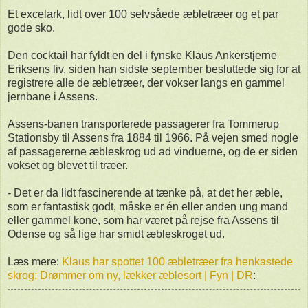
Et excelark, lidt over 100 selvsåede æbletræer og et par
gode sko.
Den cocktail har fyldt en del i fynske Klaus Ankerstjerne
Eriksens liv, siden han sidste september besluttede sig for at
registrere alle de æbletræer, der vokser langs en gammel
jernbane i Assens.
Assens-banen transporterede passagerer fra Tommerup
Stationsby til Assens fra 1884 til 1966. På vejen smed nogle
af passagererne æbleskrog ud ad vinduerne, og de er siden
vokset og blevet til træer.
- Det er da lidt fascinerende at tænke på, at det her æble,
som er fantastisk godt, måske er én eller anden ung mand
eller gammel kone, som har været på rejse fra Assens til
Odense og så lige har smidt æbleskroget ud.
Læs mere:
Klaus har spottet 100 æbletræer fra henkastede
skrog: Drømmer om ny, lækker æblesort | Fyn | DR
: