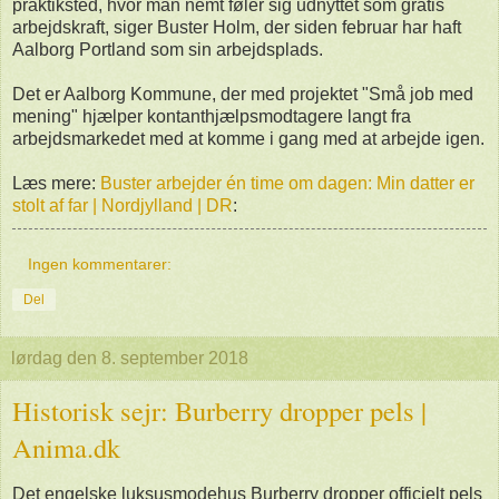
praktiksted, hvor man nemt føler sig udnyttet som gratis
arbejdskraft, siger Buster Holm, der siden februar har haft
Aalborg Portland som sin arbejdsplads.
Det er Aalborg Kommune, der med projektet "Små job med
mening" hjælper kontanthjælpsmodtagere langt fra
arbejdsmarkedet med at komme i gang med at arbejde igen.
Læs mere:
Buster arbejder én time om dagen: Min datter er
stolt af far | Nordjylland | DR
:
Ingen kommentarer:
Del
lørdag den 8. september 2018
Historisk sejr: Burberry dropper pels |
Anima.dk
Det engelske luksusmodehus Burberry dropper officielt pels