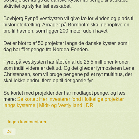
aktivitet og styrke fællesskabet.
Bovbjerg Fyr på vestkysten vil give læ for vinden og plads til
historiefortælling. Arnager på Bornholm skal genoplive en
bro til havnen, som ligger 200 meter ude i havet.
Det er blot to af 50 projekter langs de danske kyster, som i
dag har fået penge fra Nordea-Fonden.
Fyret på vestkysten har fået én af de 25,5 millioner kroner,
som indtil videre er delt ud. Og det glæder fyrmosteren Lene
Christensen, som vil bruge pengene på et nyt multihus, der
skal lokke endnu flere op til det gamle fyr.
Se kortet med projekter der har modtaget penge, og læs
mere:
Se kortet: Her investerer fond i folkelige projekter
langs kysterne | Midt- og Vestjylland | DR
:
Ingen kommentarer:
Del