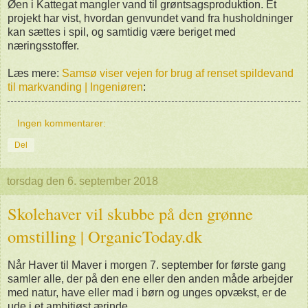
Øen i Kattegat mangler vand til grøntsagsproduktion. Et
projekt har vist, hvordan genvundet vand fra husholdninger
kan sættes i spil, og samtidig være beriget med
næringsstoffer.
Læs mere:
Samsø viser vejen for brug af renset spildevand
til markvanding | Ingeniøren
:
Ingen kommentarer:
Del
torsdag den 6. september 2018
Skolehaver vil skubbe på den grønne
omstilling | OrganicToday.dk
Når Haver til Maver i morgen 7. september for første gang
samler alle, der på den ene eller den anden måde arbejder
med natur, have eller mad i børn og unges opvækst, er de
ude i et ambitiøst ærinde.