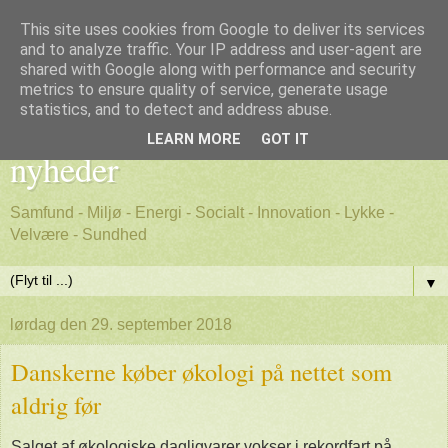
This site uses cookies from Google to deliver its services
and to analyze traffic. Your IP address and user-agent are
shared with Google along with performance and security
metrics to ensure quality of service, generate usage
Godt nyt - positive, gode
statistics, and to detect and address abuse.
LEARN MORE
GOT IT
nyheder
Samfund - Miljø - Energi - Socialt - Innovation - Lykke -
Velvære - Sundhed
▼
lørdag den 29. september 2018
Danskerne køber økologi på nettet som
aldrig før
Salget af økologiske dagligvarer vokser i rekordfart på