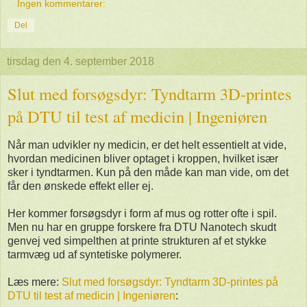
Ingen kommentarer:
Del
tirsdag den 4. september 2018
Slut med forsøgsdyr: Tyndtarm 3D-printes
på DTU til test af medicin | Ingeniøren
Når man udvikler ny medicin, er det helt essentielt at vide,
hvordan medicinen bliver optaget i kroppen, hvilket især
sker i tyndtarmen. Kun på den måde kan man vide, om det
får den ønskede effekt eller ej.
Her kommer forsøgsdyr i form af mus og rotter ofte i spil.
Men nu har en gruppe forskere fra DTU Nanotech skudt
genvej ved simpelthen at printe strukturen af et stykke
tarmvæg ud af syntetiske polymerer.
Læs mere:
Slut med forsøgsdyr: Tyndtarm 3D-printes på
DTU til test af medicin | Ingeniøren
: