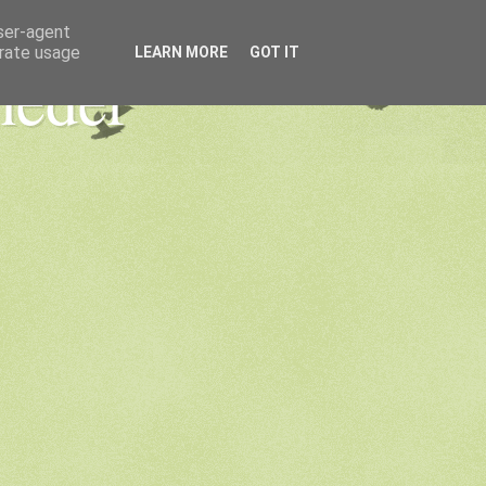
user-agent
erate usage
LEARN MORE
GOT IT
heder