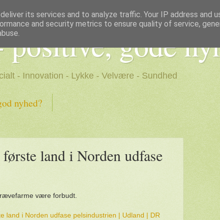
eliver its services and to analyze traffic. Your IP address and 
ormance and security metrics to ensure quality of service, gen
- positive, gode ny
abuse.
cialt - Innovation - Lykke - Velvære - Sundhed
god nyhed?
 første land i Norden udfase
 rævefarme være forbudt.
te land i Norden udfase pelsindustrien | Udland | DR