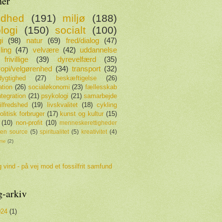
er
ndhed
(191)
miljø
(188)
logi
(150)
socialt
(100)
i
(98)
natur
(69)
fred/dialog
(47)
ling
(47)
velvære
(42)
uddannelse
frivillige
(39)
dyrevelfærd
(35)
tropi/velgørenhed
(34)
transport
(32)
ygtighed
(27)
beskæftigelse
(26)
ation
(26)
socialøkonomi
(23)
fællesskab
ntegration
(21)
psykologi
(21)
samarbejde
tilfredshed
(19)
livskvalitet
(18)
cykling
olitisk forbruger
(17)
kunst og kultur
(15)
(10)
non-profit
(10)
menneskerettigheder
en source
(5)
spiritualitet
(5)
kreativitet
(4)
sme
(2)
 vind - på vej mod et fossilfrit samfund
g-arkiv
024
(1)