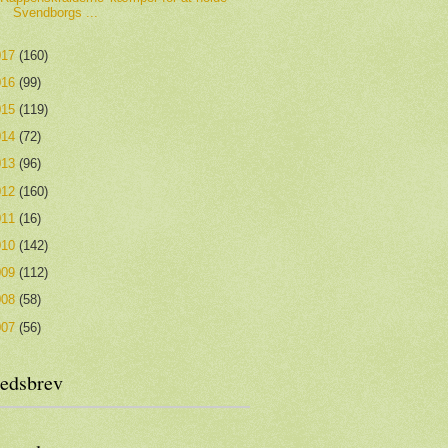
Svendborgs ...
017
(160)
016
(99)
015
(119)
014
(72)
013
(96)
012
(160)
011
(16)
010
(142)
009
(112)
008
(58)
007
(56)
edsbrev