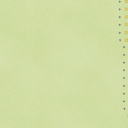
►
2
►
2
►
2
►
2
►
2
▼
2