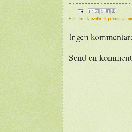
Etiketter:
dyrevelfærd
,
pelsdyravl
,
pe
Ingen kommentare
Send en komment