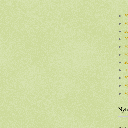
►
2
►
2
►
2
►
2
►
2
►
2
►
2
►
2
►
2
►
2
►
2
Nyh