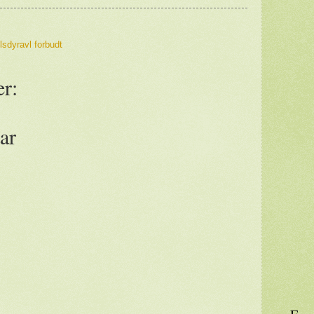
lsdyravl forbudt
r:
ar