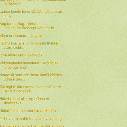
bedøvelse
Esben Lunde lover 13.300 hektar urørt
skov
Bag for en Sag: Dansk
indsamlingskoncept vækker in...
Slam er Samsøs nye guld
I 2040 skal alle korte norske flyruter
være elektr...
Irma åbner grøn Øko-butik
Virksomheder investerer i økologisk
jordbrugsfond
Norge vil som det første land i Norden
udfase pels...
Økologisk aftensmad skal også være
nemt: Boom i øk...
Halvdelen af alle æg i Coop er
økologiske
Naturfond køber stor bid af Mandø
2017 var rekordår for dansk vindenergi
'Rappenskralderne' kæmper for at holde