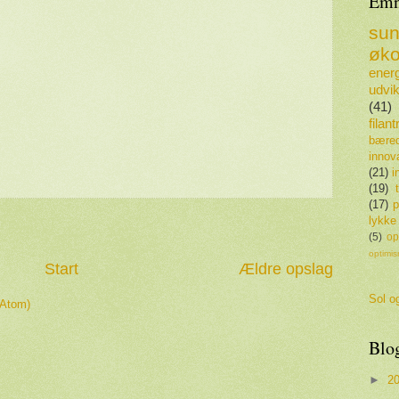
Emn
su
øko
energ
udvik
(41)
filan
bæred
innov
(21)
i
(19)
(17)
p
lykke
(5)
op
optimi
Start
Ældre opslag
Sol og
(Atom)
Blo
►
2