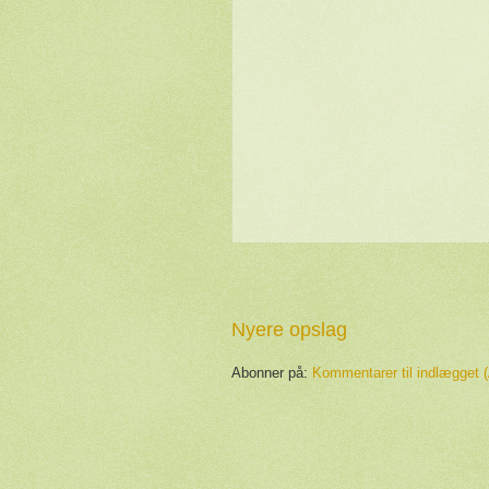
Nyere opslag
Abonner på:
Kommentarer til indlægget 