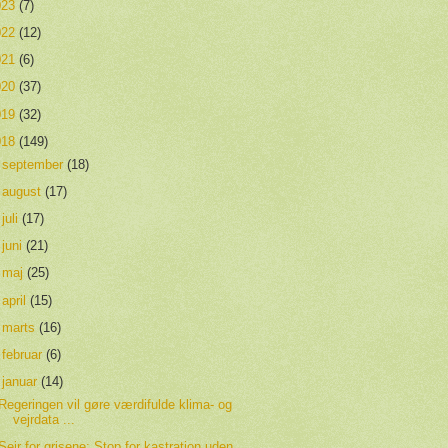
023
(7)
022
(12)
021
(6)
020
(37)
019
(32)
018
(149)
►
september
(18)
►
august
(17)
►
juli
(17)
►
juni
(21)
►
maj
(25)
►
april
(15)
►
marts
(16)
►
februar
(6)
▼
januar
(14)
Regeringen vil gøre værdifulde klima- og
vejrdata ...
Sejr for grisene: Stop for kastration uden