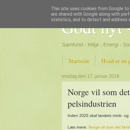
This site uses cookies from Google to d
are shared with Google along with perf
Godt nyt 
statistics, and to detect and address 
Samfund - Miljø - Energi - So
Startside
Hvad er en 
onsdag den 17. januar 2018
Norge vil som det
pelsindustrien
Inden 2025 skal landets mink- og
Læs mere:
Norge vil som det førs