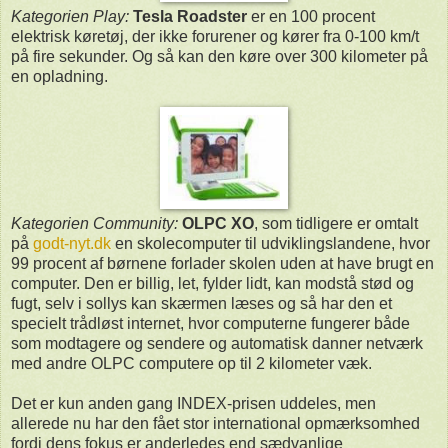
Kategorien Play:
Tesla Roadster
er en 100 procent
elektrisk køretøj, der ikke forurener og kører fra 0-100 km/t
på fire sekunder. Og så kan den køre over 300 kilometer på
en opladning.
Kategorien Community:
OLPC XO
, som tidligere er omtalt
på
godt-nyt.dk
en skolecomputer til udviklingslandene, hvor
99 procent af børnene forlader skolen uden at have brugt en
computer. Den er billig, let, fylder lidt, kan modstå stød og
fugt, selv i sollys kan skærmen læses og så har den et
specielt trådløst internet, hvor computerne fungerer både
som modtagere og sendere og automatisk danner netværk
med andre OLPC computere op til 2 kilometer væk.
Det er kun anden gang INDEX-prisen uddeles, men
allerede nu har den fået stor international opmærksomhed
fordi dens fokus er anderledes end sædvanlige