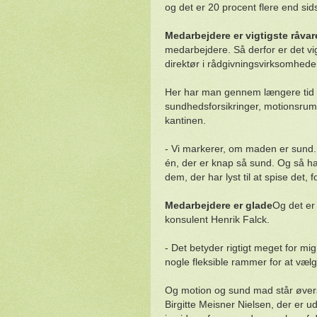
og det er 20 procent flere end sids
Medarbejdere er vigtigste råvar
medarbejdere. Så derfor er det vig
direktør i rådgivningsvirksomheden
Her har man gennem længere tid ha
sundhedsforsikringer, motionsrum,
kantinen.
- Vi markerer, om maden er sund. 
én, der er knap så sund. Og så ha
dem, der har lyst til at spise det, 
Medarbejdere er glade
Og det er
konsulent Henrik Falck.
- Det betyder rigtigt meget for mi
nogle fleksible rammer for at vælge
Og motion og sund mad står øver
Birgitte Meisner Nielsen, der er u