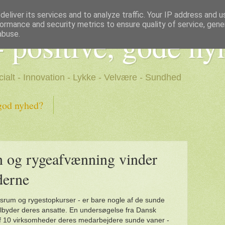
eliver its services and to analyze traffic. Your IP address and 
ormance and security metrics to ensure quality of service, gen
- positive, gode ny
abuse.
cialt - Innovation - Lykke - Velvære - Sundhed
god nyhed?
 og rygeafvænning vinder
derne
onsrum og rygestopkurser - er bare nogle af de sunde
 tilbyder deres ansatte. En undersøgelse fra Dansk
 af 10 virksomheder deres medarbejdere sunde vaner -