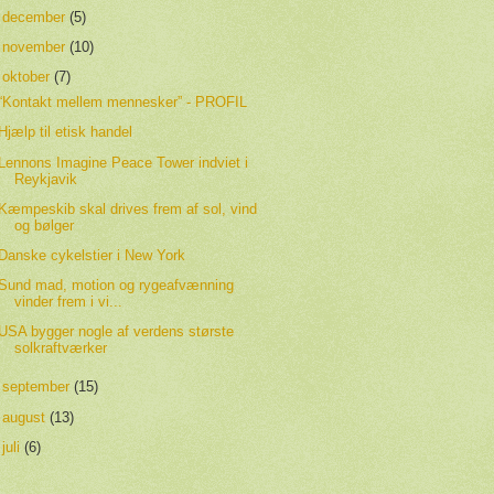
►
december
(5)
►
november
(10)
▼
oktober
(7)
“Kontakt mellem mennesker” - PROFIL
Hjælp til etisk handel
Lennons Imagine Peace Tower indviet i
Reykjavik
Kæmpeskib skal drives frem af sol, vind
og bølger
Danske cykelstier i New York
Sund mad, motion og rygeafvænning
vinder frem i vi...
USA bygger nogle af verdens største
solkraftværker
►
september
(15)
►
august
(13)
►
juli
(6)