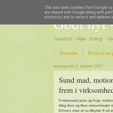
This site uses cookies from Google to d
are shared with Google along with perf
Godt nyt 
statistics, and to detect and address 
Samfund - Miljø - Energi - So
Startside
Hvad er en 
onsdag den 3. oktober 2007
Sund mad, motion
frem i virksomhe
Friskpresset juice og frugt, moti
tiltag flere og flere virksomheder
Erhverv viser at nu tilbyder 9 ud