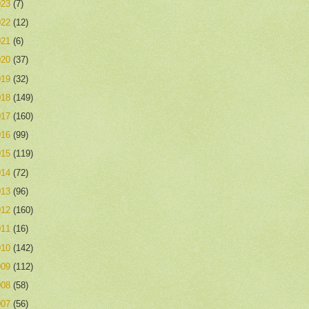
023
(7)
022
(12)
021
(6)
020
(37)
019
(32)
018
(149)
017
(160)
016
(99)
015
(119)
014
(72)
013
(96)
012
(160)
011
(16)
010
(142)
009
(112)
008
(58)
007
(56)