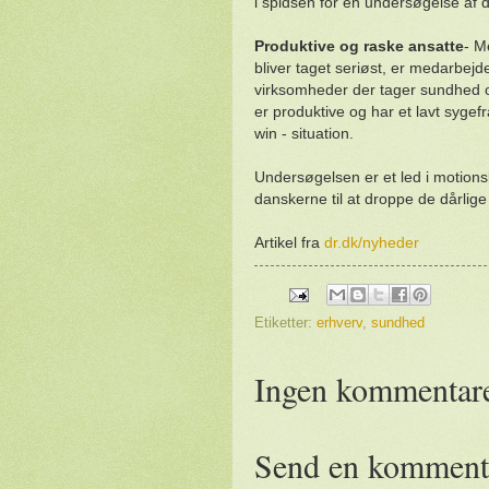
i spidsen for en undersøgelse af
Produktive og raske ansatte
- M
bliver taget seriøst, er medarbej
virksomheder der tager sundhed og
er produktive og har et lavt syge
win - situation.
Undersøgelsen er et led i motio
danskerne til at droppe de dårli
Artikel fra
dr.dk/nyheder
Etiketter:
erhverv
,
sundhed
Ingen kommentare
Send en komment