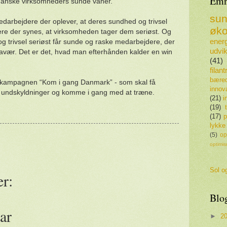
Emn
 danske virksomheders sunde vaner.
su
edarbejdere der oplever, at deres sundhed og trivsel
øko
dere der synes, at virksomheden tager dem seriøst. Og
energ
 trivsel seriøst får sunde og raske medarbejdere, der
udvik
fravær. Det er det, hvad man efterhånden kalder en win
(41)
filan
bæred
nskampagnen “Kom i gang Danmark” - som skal få
innov
ge undskyldninger og komme i gang med at træne.
(21)
i
(19)
(17)
p
lykke
(5)
op
optimi
Sol og
r:
Blo
ar
►
2