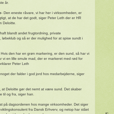
te år.
e
- Den eneste råvare, vi har her i virksomheden, er
tigt, at de har det godt, siger Peter Leth der er HR
 Deloitte.
ft blandt andet frugtordning, private
 løbeklub og så er der mulighed for at spise sundt i
Hvis den har en grøn markering, er den sund, så har vi
r vi en lille smule mad, der er markeret med rød for
forklarer Peter Leth
 noget der falder i god jord hos medarbejderne, siger
g, at Deloitte gør det nemt at være sund. Det skaber
 til og fra, siger han.
st på dagsordenen hos mange virksomheder. Det siger
dviklingskonsulent fra Dansk Erhverv, og netop har stået