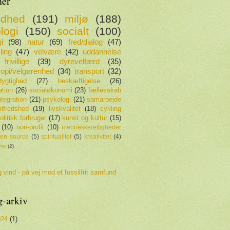
er
ndhed
(191)
miljø
(188)
logi
(150)
socialt
(100)
i
(98)
natur
(69)
fred/dialog
(47)
ling
(47)
velvære
(42)
uddannelse
frivillige
(39)
dyrevelfærd
(35)
tropi/velgørenhed
(34)
transport
(32)
ygtighed
(27)
beskæftigelse
(26)
ation
(26)
socialøkonomi
(23)
fællesskab
ntegration
(21)
psykologi
(21)
samarbejde
tilfredshed
(19)
livskvalitet
(18)
cykling
olitisk forbruger
(17)
kunst og kultur
(15)
(10)
non-profit
(10)
menneskerettigheder
en source
(5)
spiritualitet
(5)
kreativitet
(4)
sme
(2)
 vind - på vej mod et fossilfrit samfund
g-arkiv
024
(1)