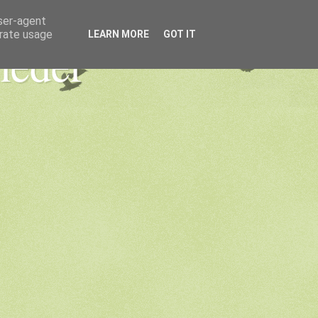
user-agent
erate usage
LEARN MORE
GOT IT
heder