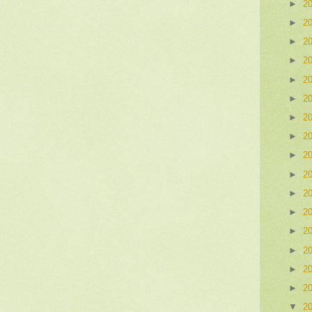
►
2
►
2
►
2
►
2
►
2
►
2
►
2
►
2
►
2
►
2
►
2
►
2
►
2
►
2
►
2
►
2
▼
2