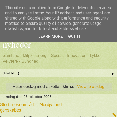
This site uses cookies from Google to deliver its services
and to analyze traffic. Your IP address and user-agent are
shared with Google along with performance and security
metrics to ensure quality of service, generate usage
Godt nyt - positive, gode
statistics, and to detect and address abuse.
LEARN MORE
GOT IT
nyheder
Samfund - Miljø - Energi - Socialt - Innovation - Lykke -
Velvære - Sundhed
▼
Viser opslag med etiketten
klima
.
Vis alle opslag
torsdag den 26. oktober 2023
Stort moseområde i Nordjylland
›
genskabes