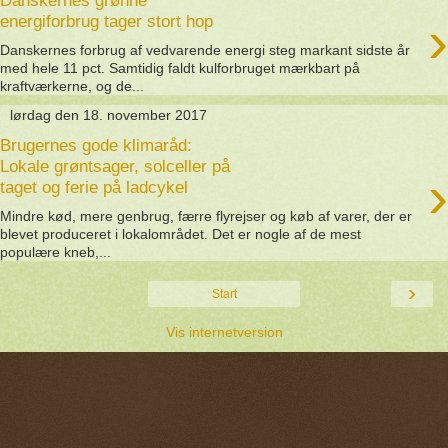
Danskernes grønne
›
energiforbrug tager stort hop
Danskernes forbrug af vedvarende energi steg markant sidste år
med hele 11 pct. Samtidig faldt kulforbruget mærkbart på
kraftværkerne, og de...
lørdag den 18. november 2017
Brugernes gode klimaråd:
Lokale grøntsager, solceller på
›
taget og ferie på ladcykel
Mindre kød, mere genbrug, færre flyrejser og køb af varer, der er
blevet produceret i lokalområdet. Det er nogle af de mest
populære kneb,...
›
Start
Vis internetversion