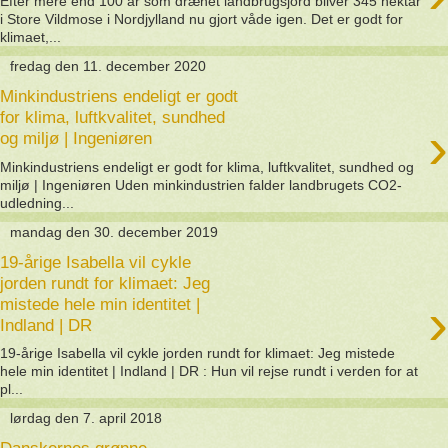
Efter mere end 100 år som drænet landbrugsjord bliver 345 hektar
i Store Vildmose i Nordjylland nu gjort våde igen. Det er godt for
klimaet,...
fredag den 11. december 2020
Minkindustriens endeligt er godt
for klima, luftkvalitet, sundhed
›
og miljø | Ingeniøren
Minkindustriens endeligt er godt for klima, luftkvalitet, sundhed og
miljø | Ingeniøren Uden minkindustrien falder landbrugets CO2-
udledning...
mandag den 30. december 2019
19-årige Isabella vil cykle
jorden rundt for klimaet: Jeg
›
mistede hele min identitet |
Indland | DR
19-årige Isabella vil cykle jorden rundt for klimaet: Jeg mistede
hele min identitet | Indland | DR : Hun vil rejse rundt i verden for at
pl...
lørdag den 7. april 2018