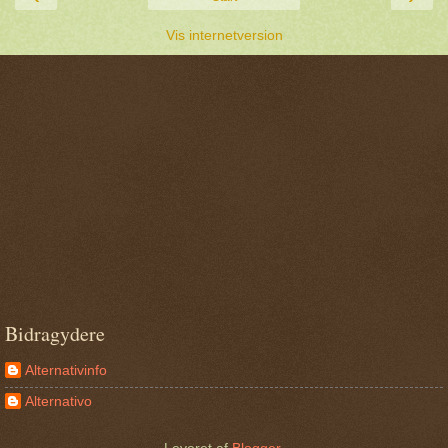
Vis internetversion
Bidragydere
Alternativinfo
Alternativo
Leveret af
Blogger
.