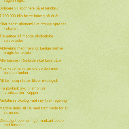
sagen i ege...
Byboere vil abonnere på et landbrug
7.100.000 kilo færre buræg på ét år
Klart bedst økonomi i at droppe sprøjten
- storlan...
Tre gange så mange økologiske
spisesteder
Aktivering med mening: Ledige samler
brugte kørestole
Alle busser i Roskilde skal køre på el
Musikstjerne vil ændre verden med
positive tanker ...
Alt børnetøj i føtex bliver økologisk
Fra psykisk syg til ambitiøs
iværksætter: Kopper m...
Ambitiøse økologi-mål i ny tysk regering
Martine deler sit tøj med fremmede for at
skrue ne...
Økosalget boomer - går markant bedre
end forventet...