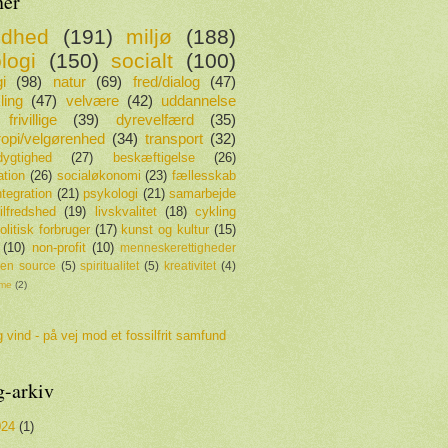
er
ndhed
(191)
miljø
(188)
logi
(150)
socialt
(100)
i
(98)
natur
(69)
fred/dialog
(47)
ling
(47)
velvære
(42)
uddannelse
frivillige
(39)
dyrevelfærd
(35)
tropi/velgørenhed
(34)
transport
(32)
ygtighed
(27)
beskæftigelse
(26)
ation
(26)
socialøkonomi
(23)
fællesskab
ntegration
(21)
psykologi
(21)
samarbejde
tilfredshed
(19)
livskvalitet
(18)
cykling
olitisk forbruger
(17)
kunst og kultur
(15)
(10)
non-profit
(10)
menneskerettigheder
en source
(5)
spiritualitet
(5)
kreativitet
(4)
sme
(2)
 vind - på vej mod et fossilfrit samfund
g-arkiv
024
(1)