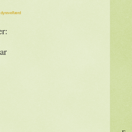
,
dyrevelfærd
r:
ar