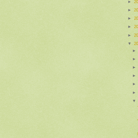
►
2
►
2
►
2
►
2
►
2
▼
2