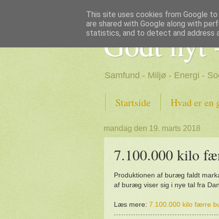
This site uses cookies from Google to d
are shared with Google along with perf
Godt nyt 
statistics, and to detect and address 
Samfund - Miljø - Energi - So
Startside
Hvad er en 
mandag den 19. marts 2018
7.100.000 kilo fæ
Produktionen af buræg faldt marka
af buræg viser sig i nye tal fra Da
Læs mere:
7.100.000 kilo færre b