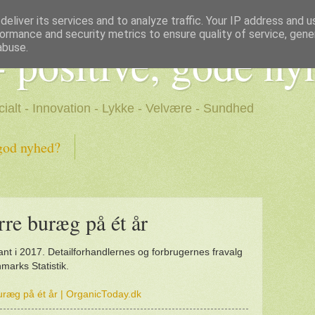
eliver its services and to analyze traffic. Your IP address and 
ormance and security metrics to ensure quality of service, gen
- positive, gode ny
abuse.
cialt - Innovation - Lykke - Velvære - Sundhed
god nyhed?
rre buræg på ét år
nt i 2017. Detailforhandlernes og forbrugernes fravalg
nmarks Statistik.
uræg på ét år | OrganicToday.dk