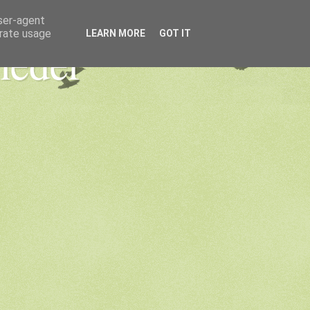
user-agent
erate usage
LEARN MORE
GOT IT
heder