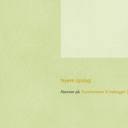
Nyere opslag
Abonner på:
Kommentarer til indlægget 