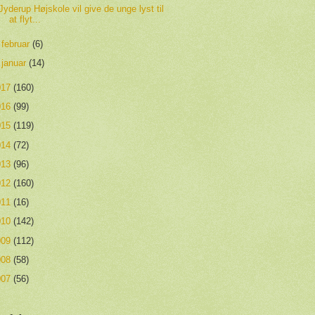
Jyderup Højskole vil give de unge lyst til
at flyt...
►
februar
(6)
►
januar
(14)
017
(160)
016
(99)
015
(119)
014
(72)
013
(96)
012
(160)
011
(16)
010
(142)
009
(112)
008
(58)
007
(56)