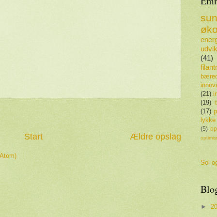
Emn
su
øko
energ
udvik
(41)
filan
bæred
innov
(21)
i
(19)
(17)
p
lykke
(5)
op
Start
Ældre opslag
optimi
(Atom)
Sol og
Blo
►
2