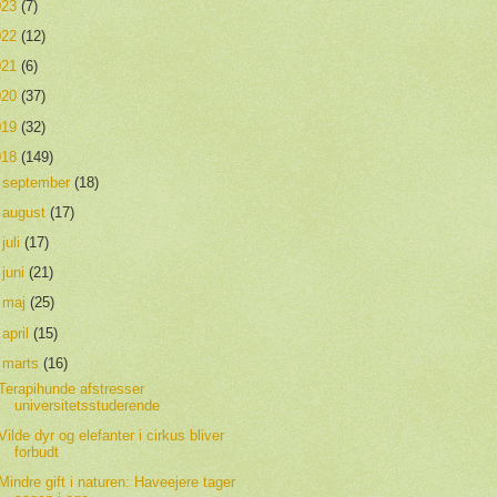
023
(7)
022
(12)
021
(6)
020
(37)
019
(32)
018
(149)
►
september
(18)
►
august
(17)
►
juli
(17)
►
juni
(21)
►
maj
(25)
►
april
(15)
▼
marts
(16)
Terapihunde afstresser
universitetsstuderende
Vilde dyr og elefanter i cirkus bliver
forbudt
Mindre gift i naturen: Haveejere tager