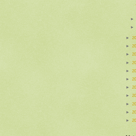
►
2
►
2
►
2
►
2
►
2
►
2
►
2
►
2
►
2
►
2
►
2