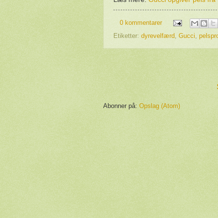
0 kommentarer
Etiketter:
dyrevelfærd
,
Gucci
,
pelspr
Abonner på:
Opslag (Atom)