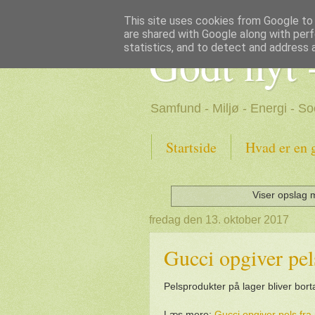
This site uses cookies from Google to d
are shared with Google along with perf
Godt nyt 
statistics, and to detect and address 
Samfund - Miljø - Energi - So
Startside
Hvad er en 
Viser opslag 
fredag den 13. oktober 2017
Gucci opgiver pel
Pelsprodukter på lager bliver bort
Læs mere:
Gucci opgiver pels fra 