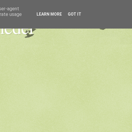
user-agent
erate usage
LEARN MORE
GOT IT
heder