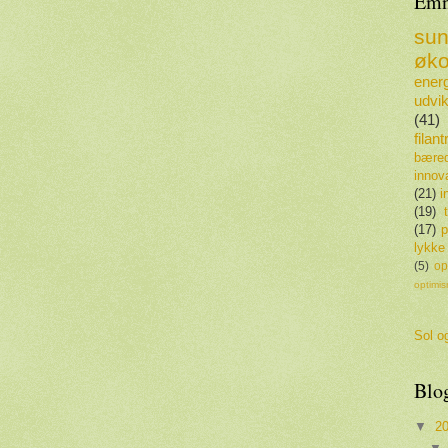
Emn
su
øko
energ
udvik
(41)
filan
bæred
innov
(21)
i
(19)
(17)
p
lykke
(5)
op
optimi
Sol og
Blo
▼
2