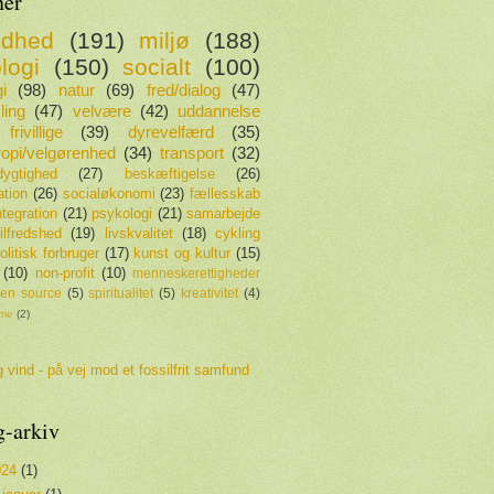
er
ndhed
(191)
miljø
(188)
logi
(150)
socialt
(100)
i
(98)
natur
(69)
fred/dialog
(47)
ling
(47)
velvære
(42)
uddannelse
frivillige
(39)
dyrevelfærd
(35)
tropi/velgørenhed
(34)
transport
(32)
ygtighed
(27)
beskæftigelse
(26)
ation
(26)
socialøkonomi
(23)
fællesskab
ntegration
(21)
psykologi
(21)
samarbejde
tilfredshed
(19)
livskvalitet
(18)
cykling
olitisk forbruger
(17)
kunst og kultur
(15)
(10)
non-profit
(10)
menneskerettigheder
en source
(5)
spiritualitet
(5)
kreativitet
(4)
sme
(2)
 vind - på vej mod et fossilfrit samfund
g-arkiv
024
(1)