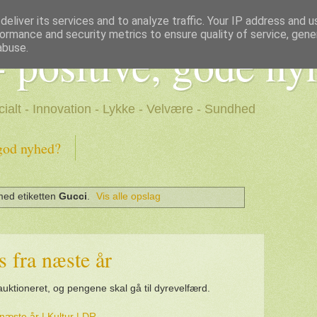
eliver its services and to analyze traffic. Your IP address and 
ormance and security metrics to ensure quality of service, gen
- positive, gode ny
abuse.
cialt - Innovation - Lykke - Velvære - Sundhed
god nyhed?
med etiketten
Gucci
.
Vis alle opslag
s fra næste år
auktioneret, og pengene skal gå til dyrevelfærd.
næste år | Kultur | DR