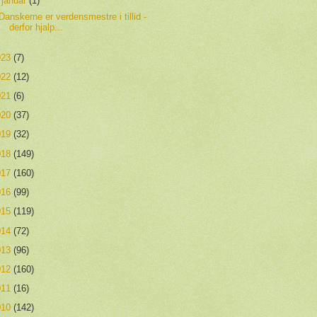
▼
januar
(1)
Danskerne er verdensmestre i tillid -
derfor hjalp...
023
(7)
022
(12)
021
(6)
020
(37)
019
(32)
018
(149)
017
(160)
016
(99)
015
(119)
014
(72)
013
(96)
012
(160)
011
(16)
010
(142)