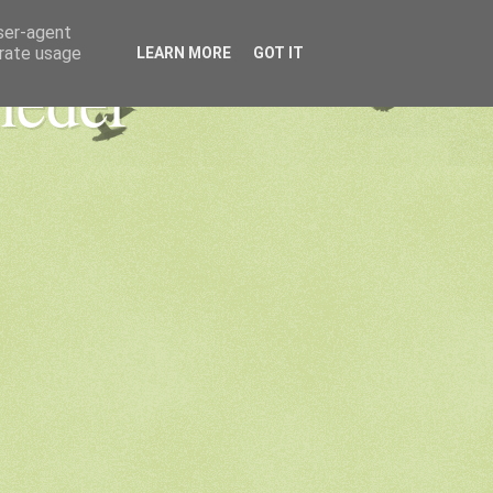
user-agent
erate usage
LEARN MORE
GOT IT
heder