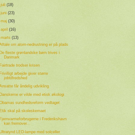
►
juli
(18)
►
juni
(23)
►
maj
(30)
►
april
(16)
▼
marts
(13)
Aftale om atom-nedrustning er på plads
De fleste grønlandske børn trives i
Danmark
Fairtrade trodser krisen
Frivilligt arbejde giver større
jobtilfredshed
Ansatte får åndelig udvikling
Danskerne er vilde med etisk økologi
Obamas sundhedsreform vedtaget
Etik skal på skoleskemaet
Fjernvarmeforbrugerne i Frederikshavn
kan fremover...
Ultratynd LED-lampe med solceller