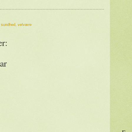
,
sundhed
,
velvære
r:
ar