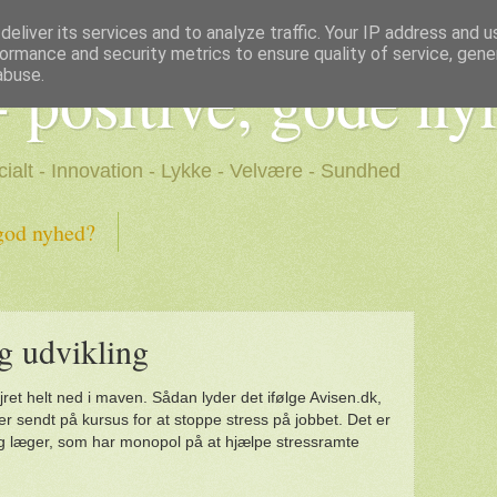
eliver its services and to analyze traffic. Your IP address and 
ormance and security metrics to ensure quality of service, gen
- positive, gode ny
abuse.
cialt - Innovation - Lykke - Velvære - Sundhed
god nyhed?
ig udvikling
ret helt ned i maven. Sådan lyder det ifølge Avisen.dk,
er sendt på kursus for at stoppe stress på jobbet. Det er
g læger, som har monopol på at hjælpe stressramte