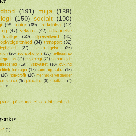
er
ndhed
(191)
miljø
(188)
logi
(150)
socialt
(100)
i
(98)
natur
(69)
fred/dialog
(47)
ling
(47)
velvære
(42)
uddannelse
frivillige
(39)
dyrevelfærd
(35)
tropi/velgørenhed
(34)
transport
(32)
ygtighed
(27)
beskæftigelse
(26)
ation
(26)
socialøkonomi
(23)
fællesskab
ntegration
(21)
psykologi
(21)
samarbejde
tilfredshed
(19)
livskvalitet
(18)
cykling
olitisk forbruger
(17)
kunst og kultur
(15)
(10)
non-profit
(10)
menneskerettigheder
en source
(5)
spiritualitet
(5)
kreativitet
(4)
sme
(2)
 vind - på vej mod et fossilfrit samfund
g-arkiv
024
(1)