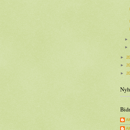
►
2
►
2
►
2
Nyh
Bid
Al
Al