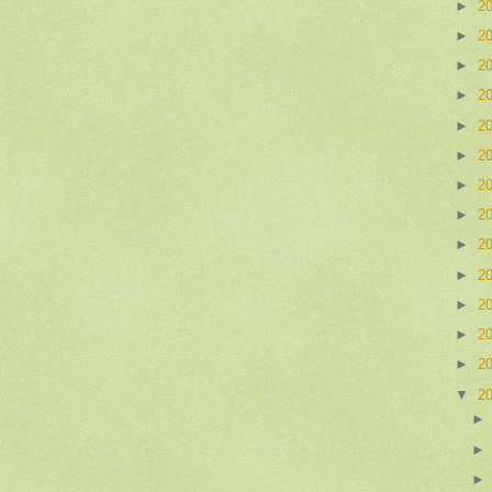
►
2
►
2
►
2
►
2
►
2
►
2
►
2
►
2
►
2
►
2
►
2
►
2
►
2
▼
2