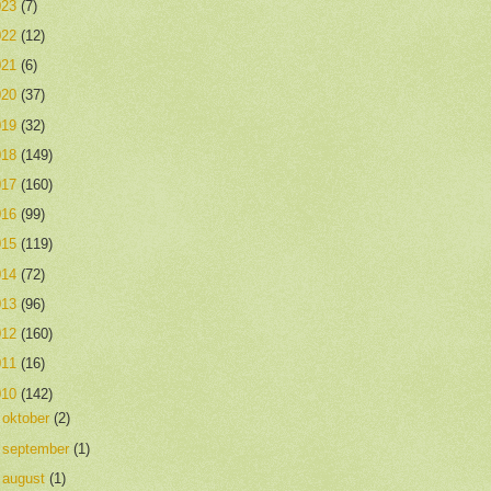
023
(7)
022
(12)
021
(6)
020
(37)
019
(32)
018
(149)
017
(160)
016
(99)
015
(119)
014
(72)
013
(96)
012
(160)
011
(16)
010
(142)
►
oktober
(2)
►
september
(1)
►
august
(1)