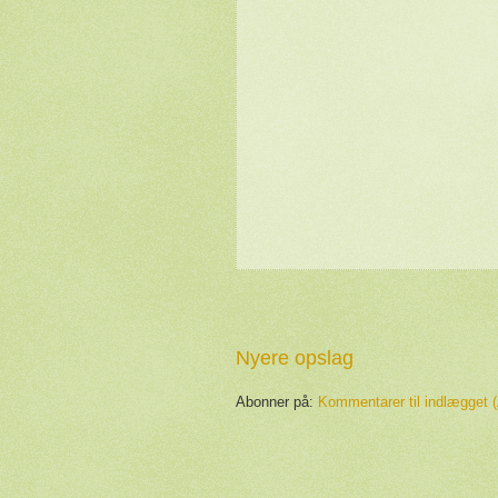
Nyere opslag
Abonner på:
Kommentarer til indlægget 