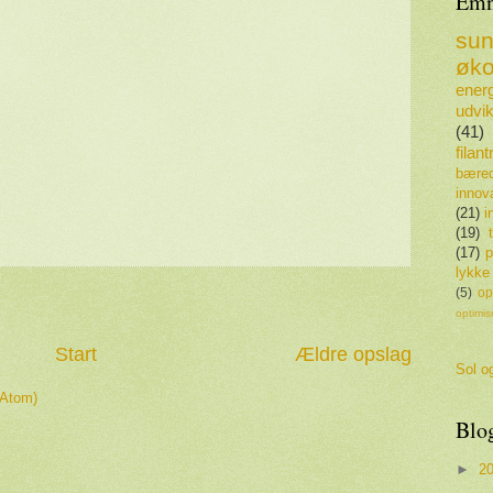
Emn
su
øko
energ
udvik
(41)
filan
bæred
innov
(21)
i
(19)
(17)
p
lykke
(5)
op
optimi
Start
Ældre opslag
Sol og
(Atom)
Blo
►
2