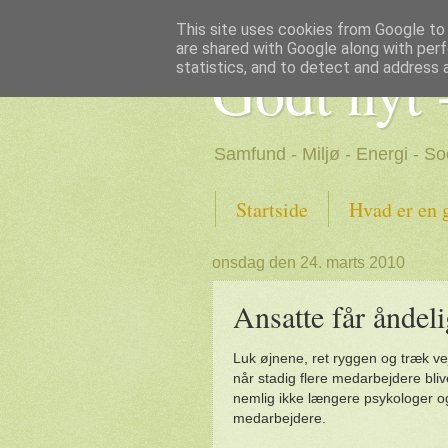
This site uses cookies from Google to d
are shared with Google along with perf
Godt nyt 
statistics, and to detect and address 
Samfund - Miljø - Energi - So
Startside
Hvad er en 
onsdag den 24. marts 2010
Ansatte får åndel
Luk øjnene, ret ryggen og træk vej
når stadig flere medarbejdere bliv
nemlig ikke længere psykologer o
medarbejdere.