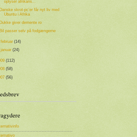
oplyser afrikans...
Danske skrot-pc’er får nyt liv med
Ubuntu i Afrika
Dukke giver demente ro
Bil passer selv på fodgængerne
►
februar
(14)
►
januar
(24)
009
(112)
008
(58)
007
(56)
edsbrev
ragydere
ternativinfo
ternativo