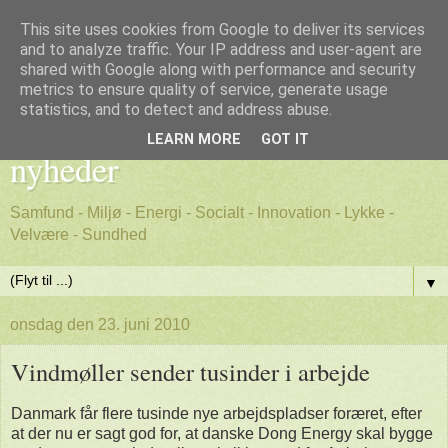
This site uses cookies from Google to deliver its services
and to analyze traffic. Your IP address and user-agent are
shared with Google along with performance and security
metrics to ensure quality of service, generate usage
Godt nyt - positive, gode
statistics, and to detect and address abuse.
LEARN MORE
GOT IT
nyheder
Samfund - Miljø - Energi - Socialt - Innovation - Lykke -
Velvære - Sundhed
▼
onsdag den 23. juni 2010
Vindmøller sender tusinder i arbejde
Danmark får flere tusinde nye arbejdspladser foræret, efter
at der nu er sagt god for, at danske Dong Energy skal bygge