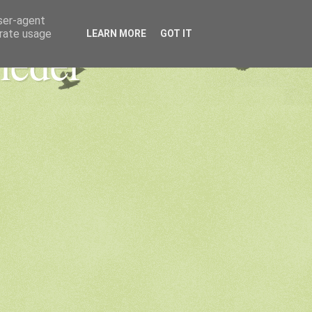
user-agent
erate usage
LEARN MORE
GOT IT
heder