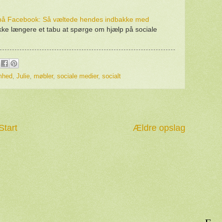
r på Facebook: Så væltede hendes indbakke med
ikke længere et tabu at spørge om hjælp på sociale
mhed
,
Julie
,
møbler
,
sociale medier
,
socialt
Start
Ældre opslag