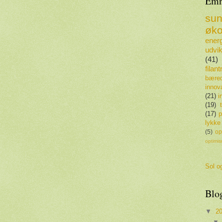
Emn
su
øko
energ
udvik
(41)
filan
bæred
innov
(21)
i
(19)
(17)
p
lykke
(5)
op
optimi
Sol og
Blo
▼
2