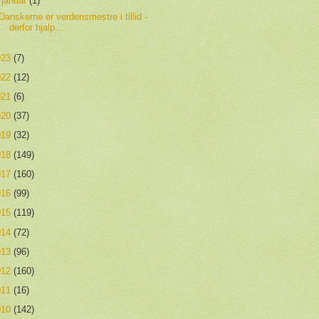
▼
januar
(1)
Danskerne er verdensmestre i tillid -
derfor hjalp...
023
(7)
022
(12)
021
(6)
020
(37)
019
(32)
018
(149)
017
(160)
016
(99)
015
(119)
014
(72)
013
(96)
012
(160)
011
(16)
010
(142)