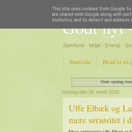
This site uses cookies from Google to d
are shared with Google along with perf
Godt nyt 
statistics, and to detect and address 
Samfund - Miljø - Energi - So
Startside
Hvad er en 
Viser opslag med
onsdag den 16. marts 2016
Uffe Elbæk og La
mere seriøsitet i 
Ellers optimistiske Uffe Elbæk er fo