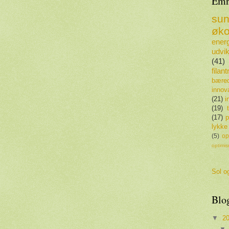
Emn
su
øko
energ
udvik
(41)
filan
bæred
innov
(21)
i
(19)
(17)
p
lykke
(5)
op
optimi
Sol og
Blo
▼
2