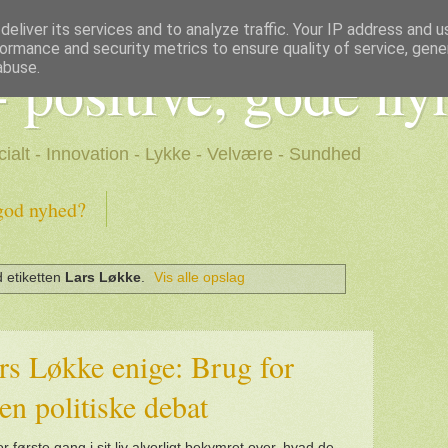
eliver its services and to analyze traffic. Your IP address and 
ormance and security metrics to ensure quality of service, gen
- positive, gode ny
abuse.
cialt - Innovation - Lykke - Velvære - Sundhed
god nyhed?
 etiketten
Lars Løkke
.
Vis alle opslag
rs Løkke enige: Brug for
den politiske debat
r første gang i sit liv alvorligt bekymret over, hvad de