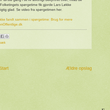
I Folketingets spørgetime fik gjorde Lars Løkke
tig glad. Se video fra spørgetimen her.
kke fandt sammen i spørgetime: Brug for mere
DenOffentlige.dk
lbæk
Start
Ældre opslag