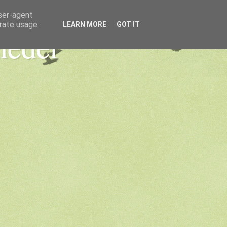
user-agent
erate usage
LEARN MORE
GOT IT
heder