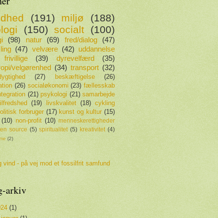
er
ndhed
(191)
miljø
(188)
logi
(150)
socialt
(100)
i
(98)
natur
(69)
fred/dialog
(47)
ling
(47)
velvære
(42)
uddannelse
frivillige
(39)
dyrevelfærd
(35)
tropi/velgørenhed
(34)
transport
(32)
ygtighed
(27)
beskæftigelse
(26)
ation
(26)
socialøkonomi
(23)
fællesskab
ntegration
(21)
psykologi
(21)
samarbejde
tilfredshed
(19)
livskvalitet
(18)
cykling
olitisk forbruger
(17)
kunst og kultur
(15)
(10)
non-profit
(10)
menneskerettigheder
en source
(5)
spiritualitet
(5)
kreativitet
(4)
sme
(2)
 vind - på vej mod et fossilfrit samfund
g-arkiv
024
(1)