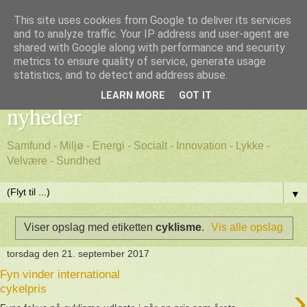
This site uses cookies from Google to deliver its services
and to analyze traffic. Your IP address and user-agent are
shared with Google along with performance and security
metrics to ensure quality of service, generate usage
Godt nyt - positive, gode
statistics, and to detect and address abuse.
LEARN MORE
GOT IT
nyheder
Samfund - Miljø - Energi - Socialt - Innovation - Lykke -
Velvære - Sundhed
▼
Viser opslag med etiketten
cyklisme
.
Vis alle opslag
torsdag den 21. september 2017
Fyn vinder international
›
cykelpris