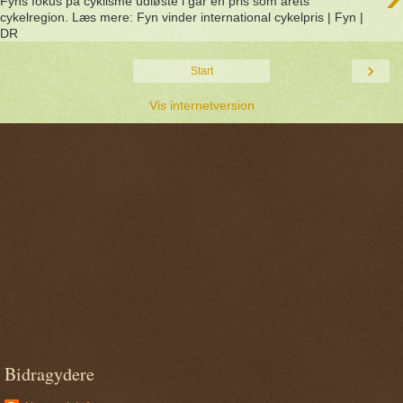
Fyns fokus på cyklisme udløste i går en pris som årets
cykelregion. Læs mere: Fyn vinder international cykelpris | Fyn |
DR
›
Start
Vis internetversion
Bidragydere