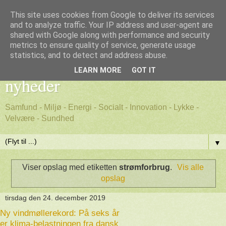
This site uses cookies from Google to deliver its services
and to analyze traffic. Your IP address and user-agent are
shared with Google along with performance and security
metrics to ensure quality of service, generate usage
Godt nyt - positive, gode
statistics, and to detect and address abuse.
LEARN MORE
GOT IT
nyheder
Samfund - Miljø - Energi - Socialt - Innovation - Lykke -
Velvære - Sundhed
▼
Viser opslag med etiketten
strømforbrug
.
Vis alle
opslag
tirsdag den 24. december 2019
Ny vindmøllerekord: På seks år
er klima-belastningen fra dansk