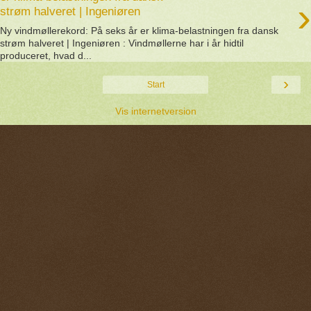
›
strøm halveret | Ingeniøren
Ny vindmøllerekord: På seks år er klima-belastningen fra dansk
strøm halveret | Ingeniøren : Vindmøllerne har i år hidtil
produceret, hvad d...
›
Start
Vis internetversion