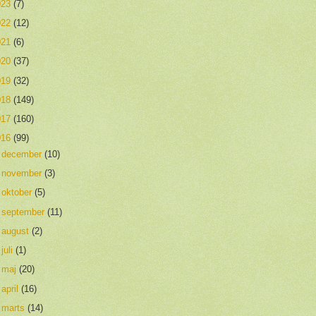
023
(7)
022
(12)
021
(6)
020
(37)
019
(32)
018
(149)
017
(160)
016
(99)
►
december
(10)
►
november
(3)
►
oktober
(5)
►
september
(11)
►
august
(2)
►
juli
(1)
►
maj
(20)
►
april
(16)
▼
marts
(14)