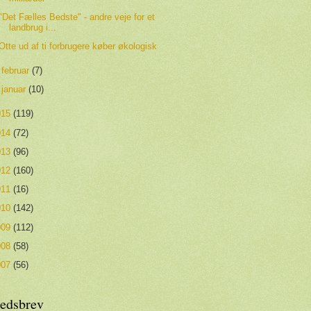
"Det Fælles Bedste" - andre veje for et
landbrug i...
Otte ud af ti forbrugere køber økologisk
►
februar
(7)
►
januar
(10)
015
(119)
014
(72)
013
(96)
012
(160)
011
(16)
010
(142)
009
(112)
008
(58)
007
(56)
edsbrev