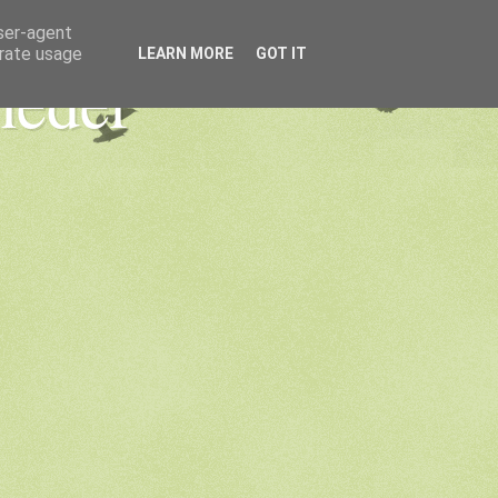
user-agent
erate usage
LEARN MORE
GOT IT
heder