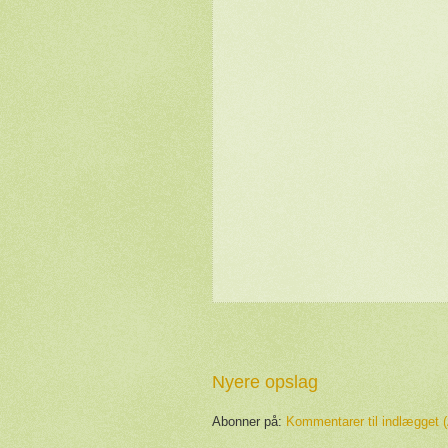
Nyere opslag
Abonner på:
Kommentarer til indlægget 