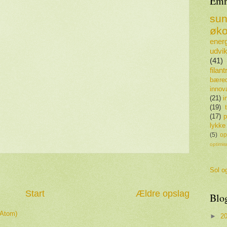
Emn
su
øko
energ
udvik
(41)
filan
bæred
innov
(21)
i
(19)
(17)
p
lykke
(5)
op
optimi
Sol og
Start
Ældre opslag
Blo
(Atom)
►
2