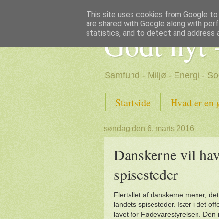
This site uses cookies from Google to d
are shared with Google along with perf
Godt nyt 
statistics, and to detect and address 
Samfund - Miljø - Energi - So
Startside
Hvad er en 
søndag den 6. marts 2016
Danskerne vil hav
spisesteder
Flertallet af danskerne mener, det
landets spisesteder. Især i det o
lavet for Fødevarestyrelsen. Den 