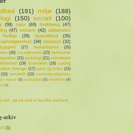
er
ndhed
(191)
miljø
(188)
logi
(150)
socialt
(100)
i
(98)
natur
(69)
fred/dialog
(47)
ling
(47)
velvære
(42)
uddannelse
frivillige
(39)
dyrevelfærd
(35)
tropi/velgørenhed
(34)
transport
(32)
ygtighed
(27)
beskæftigelse
(26)
ation
(26)
socialøkonomi
(23)
fællesskab
ntegration
(21)
psykologi
(21)
samarbejde
tilfredshed
(19)
livskvalitet
(18)
cykling
olitisk forbruger
(17)
kunst og kultur
(15)
(10)
non-profit
(10)
menneskerettigheder
en source
(5)
spiritualitet
(5)
kreativitet
(4)
sme
(2)
 vind - på vej mod et fossilfrit samfund
g-arkiv
024
(1)