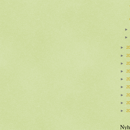
►
2
►
2
►
2
►
2
►
2
►
2
►
2
►
2
►
2
Nyh