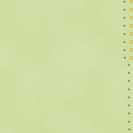
►
2
►
2
►
2
►
2
►
2
►
2
►
2
▼
2