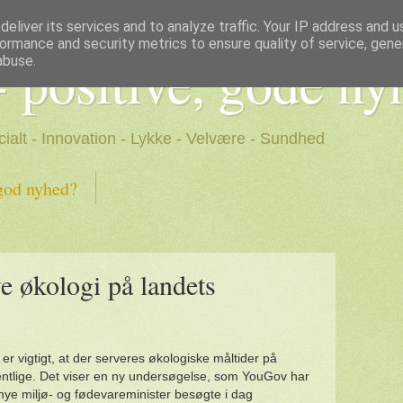
eliver its services and to analyze traffic. Your IP address and 
ormance and security metrics to ensure quality of service, gen
- positive, gode ny
abuse.
cialt - Innovation - Lykke - Velvære - Sundhed
god nyhed?
e økologi på landets
 er vigtigt, at der serveres økologiske måltider på
ffentlige. Det viser en ny undersøgelse, som YouGov har
nye miljø- og fødevareminister besøgte i dag