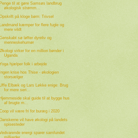
Penge til at gøre Samsøs landbrug
økologisk strømm...
Opskrift på kloge børn: Trivsel
Landmand kæmper for flere fugle og
mere vildt
Genskabt sø løfter dyreliv og
menneskehumør
Økologi virker for en million bønder i
Uganda
Yoga hjælper folk i arbejde
Ingen krise hos Thise - økologien
storsælger
Uffe Elbæk og Lars Løkke enige: Brug
for mere seri...
Hjemmeside skal guide til at bygge hus
af brugte m...
Coop vil være fri for buræg i 2020
Danskerne vil have økologi på landets
spisesteder
Vedvarende energi sparer samfundet
milliarder